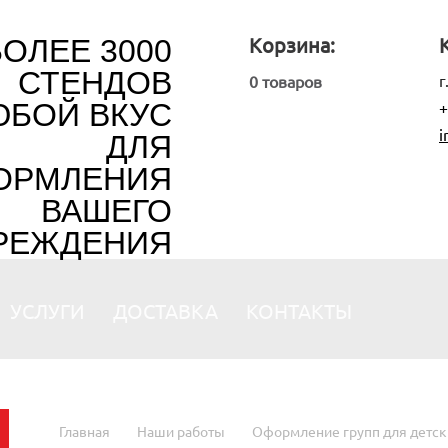
БОЛЕЕ 3000
Корзина:
СТЕНДОВ
г
0 товаров
ЮБОЙ ВКУС
+
i
ДЛЯ
ОРМЛЕНИЯ
ВАШЕГО
РЕЖДЕНИЯ
УСЛУГИ
ДОСТАВКА
КОНТАКТЫ
Главная
Наши работы
Оформление групп для детск