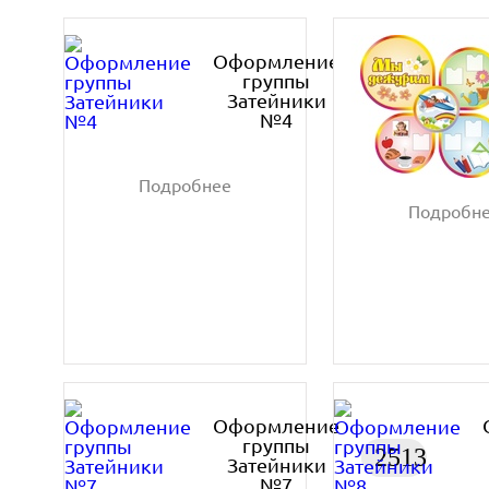
Оформление
группы
4575
Затейники
№4
руб.
Подробнее
Подробн
Оформление
группы
2513
Затейники
№7