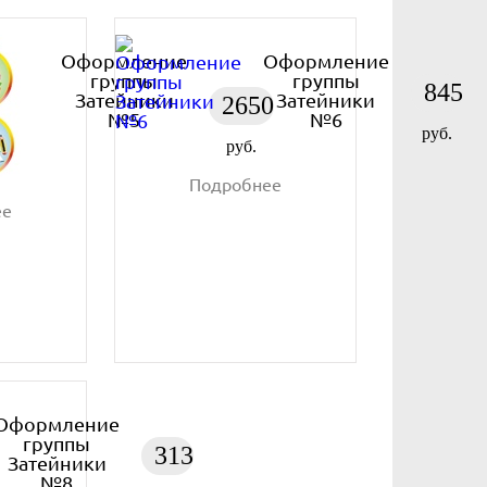
Оформление
Оформление
группы
группы
845
Затейники
Затейники
2650
№5
№6
руб.
руб.
Подробнее
ее
Оформление
группы
313
Затейники
№8