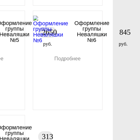
Оформление
Оформление
группы
группы
2650
845
Неваляшки
Неваляшки
№5
№6
руб.
руб.
ее
Подробнее
Оформление
группы
313
Неваляшки