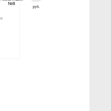
№8
руб.
ее