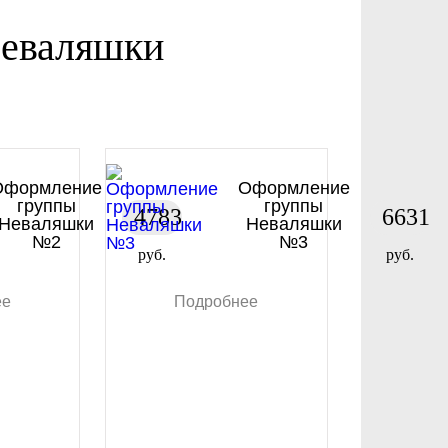
Неваляшки
Оформление
Оформление
группы
группы
4783
6631
Неваляшки
Неваляшки
№2
№3
руб.
руб.
ее
Подробнее