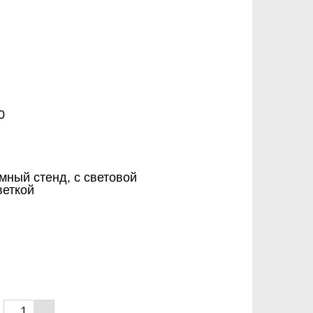
0
мный стенд, с световой
веткой