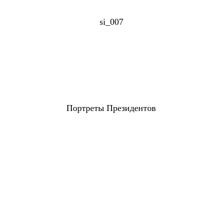
si_007
Портреты Президентов
УСЛУГИ
ДОСТАВКА
КОНТА