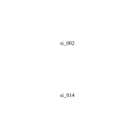
si_002
si_014