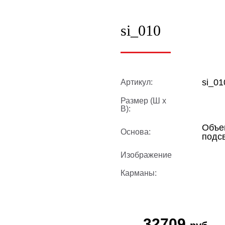
si_010
si_01
Артикул:
Размер (Ш х
В):
Объе
Основа:
подс
Изображение
Карманы:
32709